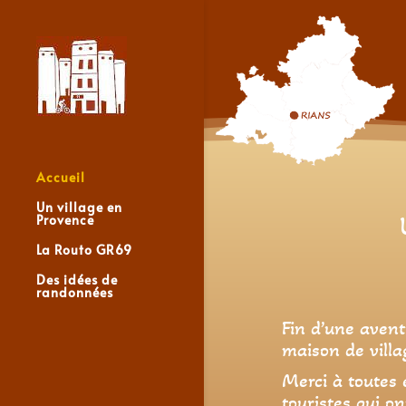
Accueil
Un village en
U
Provence
La Routo GR69
Des idées de
randonnées
Fin d’une avent
maison de villa
Merci à toutes e
touristes qui on