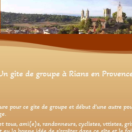
n gite de groupe à Rians en Provenc
ure pour ce gite de groupe et début d’une autre pou
ge.
t tous, ami(e)s, randonneurs, cyclistes, vttistes, gr
t eu la bonne idée de s’arrêter dans ce gîte et le fai