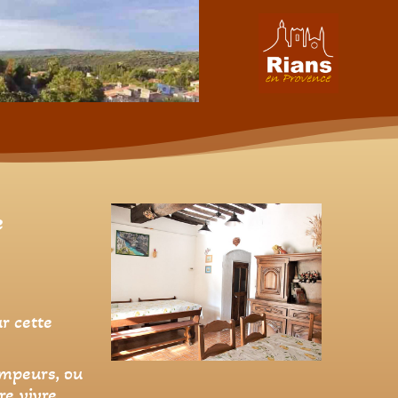
e
r cette
impeurs, ou
re vivre